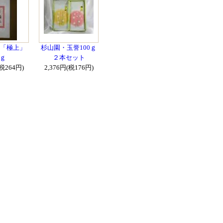
「極上」
杉山園・玉誉100ｇ
0ｇ
２本セット
(税264円)
2,376円(税176円)