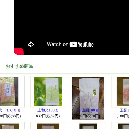
おすすめ商品
沢 １００ｇ
上和光100ｇ
杉山園100ｇ
玉誉1
188円(税88円)
832円(税62円)
950円(税70円)
1,188円