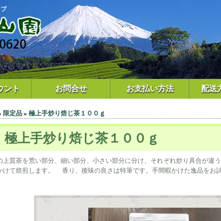
ウント
お問合せ
お支払い方法
配送
»
限定品
»
極上手炒り焙じ茶１００ｇ
極上手炒り焙じ茶１００ｇ
上質茶を荒い部分、細い部分、小さい部分に分け、それぞれ炒り具合が違う
かけて焙煎します。 香り、後味の良さは特筆です。手間暇かけた逸品を