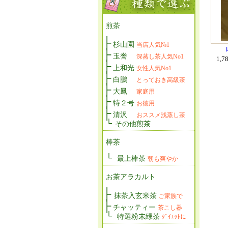
煎茶
├
杉山園
当店人気№1
├
玉誉
深蒸し茶人気No1
1,7
├
上和光
女性人気No1
├
白鵬
とっておき高級茶
├
大鳳
家庭用
├
特２号
お徳用
├
清沢
おススメ浅蒸し茶
└
その他煎茶
棒茶
└
最上棒茶
朝も爽やか
お茶アラカルト
├
抹茶入玄米茶
ご家族で
├
チャッティー
茶こし器
└
特選粉末緑茶
ﾀﾞｲｴｯﾄに