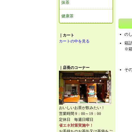
抹茶
健康茶
の
｜カート
カートの中を見る
箱
※箱
｜店長のコーナー
そ
おいしいお茶が飲みたい！
営業時間 9：00～19：00
定休日 毎週日曜日
省エネ対策実施中！
お手持ちのお茶缶又は茶袋をご