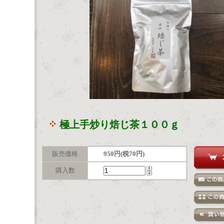
極上手炒り焙じ茶１００ｇ
販売価格
950円(税70円)
購入数